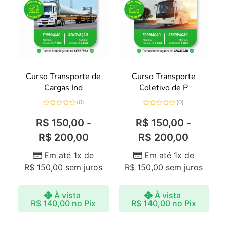
Curso Transporte de
Curso Transporte
Cargas Ind
Coletivo de P
(0)
(0)
Avaliação
Avaliação
0
0
R$
150,00
-
R$
150,00
-
de
de
5
5
R$
200,00
R$
200,00
Em até 1x de
Em até 1x de
R$
150,00
sem juros
R$
150,00
sem juros
À vista
À vista
R$
140,00
no Pix
R$
140,00
no Pix