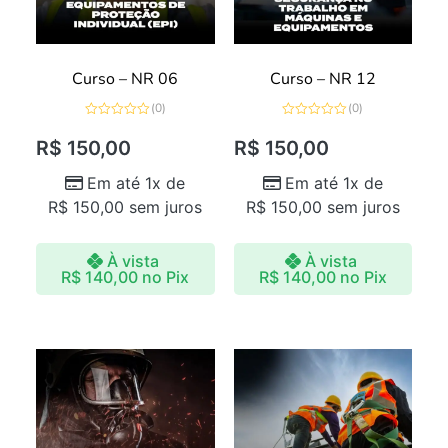
Curso – NR 06
Curso – NR 12
(0)
(0)
Avaliação
Avaliação
0
0
R$
150,00
R$
150,00
de
de
5
5
Em até 1x de
Em até 1x de
R$
150,00
sem juros
R$
150,00
sem juros
À vista
À vista
R$
140,00
no Pix
R$
140,00
no Pix