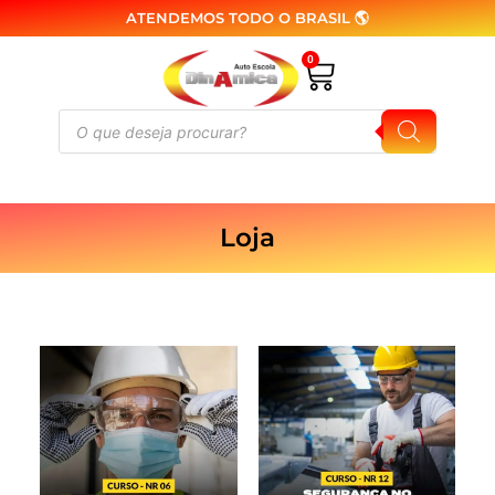
ATENDEMOS TODO O BRASIL 🌎
0
Loja