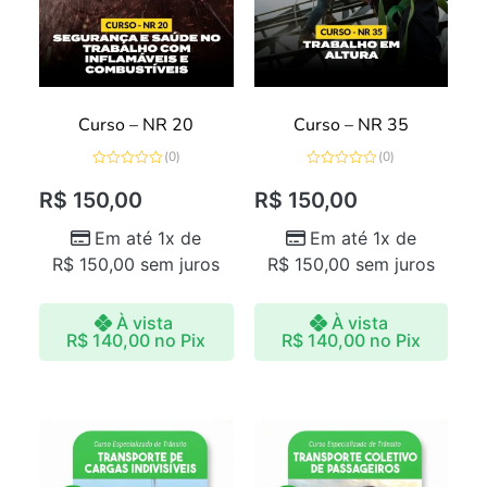
Curso – NR 20
Curso – NR 35
(0)
(0)
Avaliação
Avaliação
0
0
R$
150,00
R$
150,00
de
de
5
5
Em até 1x de
Em até 1x de
R$
150,00
sem juros
R$
150,00
sem juros
À vista
À vista
R$
140,00
no Pix
R$
140,00
no Pix