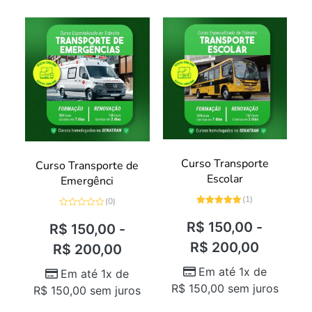
Curso Transporte
Curso Transporte de
Escolar
Emergênci
(1)
(0)
Avaliação
Avaliação
5.00
de 5
0
R$
150,00
-
R$
150,00
-
de
5
R$
200,00
R$
200,00
Em até 1x de
Em até 1x de
R$
150,00
sem juros
R$
150,00
sem juros