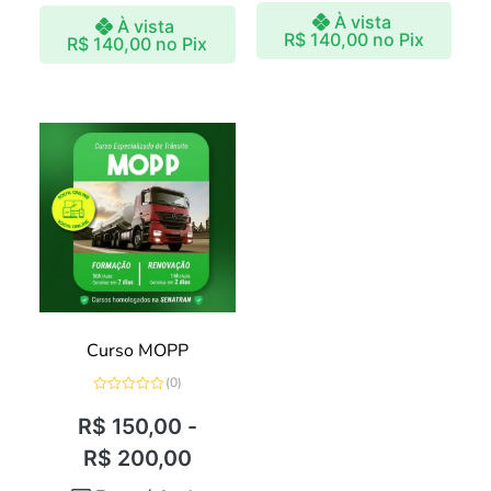
À vista
À vista
R$
140,00
no Pix
R$
140,00
no Pix
Curso MOPP
(0)
Avaliação
0
R$
150,00
-
de
5
R$
200,00